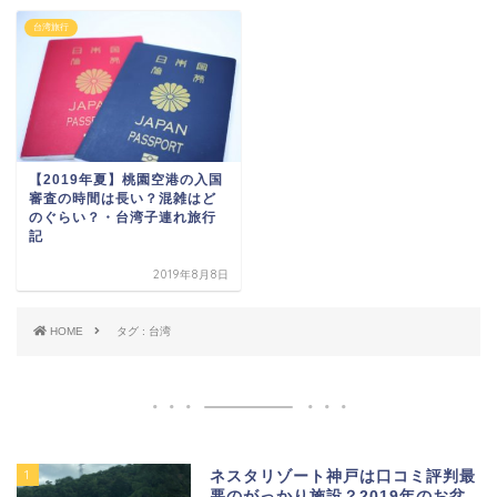
台湾旅行
【2019年夏】桃園空港の入国
審査の時間は長い？混雑はど
のぐらい？・台湾子連れ旅行
記
2019年8月8日
HOME
タグ : 台湾
1
ネスタリゾート神戸は口コミ評判最
悪のがっかり施設？2019年のお盆