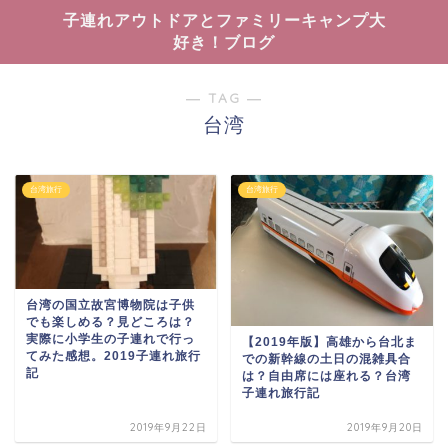
子連れアウトドアとファミリーキャンプ大
好き！ブログ
― TAG ―
台湾
台湾旅行
台湾旅行
台湾の国立故宮博物院は子供
でも楽しめる？見どころは？
実際に小学生の子連れで行っ
【2019年版】高雄から台北ま
てみた感想。2019子連れ旅行
での新幹線の土日の混雑具合
記
は？自由席には座れる？台湾
子連れ旅行記
2019年9月22日
2019年9月20日