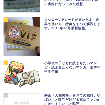
に実際に行ってみた感想。
2
スシローVIPカードが届いたよ！内
容や使い方、特典をすべて解説しま
す。2019年10月最新情報。
3
小学生の子どもに読ませたいマン
ガ・読ませたくないマンガ 低学年
中学年編
4
映画「人間失格」を見ての感想。や
ばい！と評判だけど太宰治ファン的
にはつまらないと酷評。