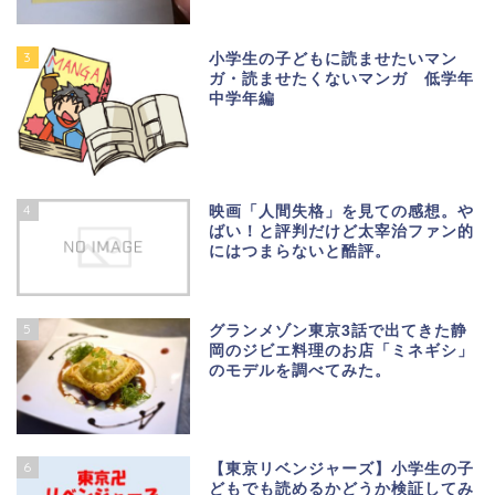
3
小学生の子どもに読ませたいマン
ガ・読ませたくないマンガ 低学年
中学年編
4
映画「人間失格」を見ての感想。や
ばい！と評判だけど太宰治ファン的
にはつまらないと酷評。
5
グランメゾン東京3話で出てきた静
岡のジビエ料理のお店「ミネギシ」
のモデルを調べてみた。
6
【東京リベンジャーズ】小学生の子
どもでも読めるかどうか検証してみ