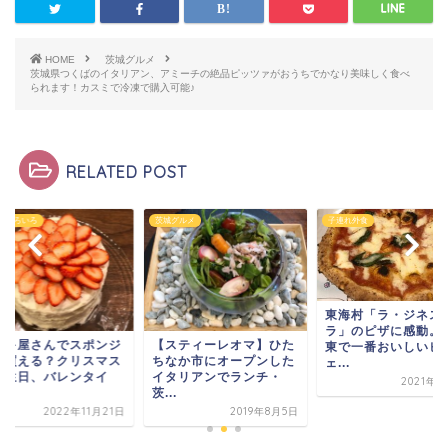
HOME
茨城グルメ
茨城県つくばのイタリアン、アミーチの絶品ピッツァがおうちでかなり美味しく食べ
られます！カスミで冷凍で購入可能♪
RELATED POST
ていろいろ
茨城グルメ
子連れ外食
東海村「ラ・ジネス
ラ」のピザに感動。
【スティーレオマ】ひた
ーキ屋さんでスポンジ
東で一番おいしいピ
ちなか市にオープンした
け買える？クリスマス
ェ...
イタリアンでランチ・
誕生日、バレンタイ
2021年2
茨...
.
2019年8月5日
2022年11月21日