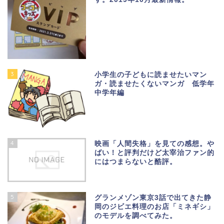
3
小学生の子どもに読ませたいマン
ガ・読ませたくないマンガ 低学年
中学年編
4
映画「人間失格」を見ての感想。や
ばい！と評判だけど太宰治ファン的
にはつまらないと酷評。
5
グランメゾン東京3話で出てきた静
岡のジビエ料理のお店「ミネギシ」
のモデルを調べてみた。