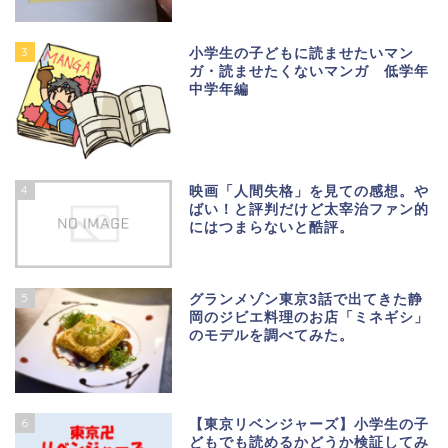
3
小学生の子どもに読ませたいマン
ガ・読ませたくないマンガ 低学年
中学年編
4
映画「人間失格」を見ての感想。や
ばい！と評判だけど太宰治ファン的
にはつまらないと酷評。
5
グランメゾン東京3話で出てきた静
岡のジビエ料理のお店「ミネギシ」
のモデルを調べてみた。
6
【東京リベンジャーズ】小学生の子
どもでも読めるかどうか検証してみ