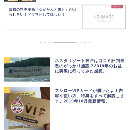
京都の料亭漫画「ながたんと青と」がお
もしろい！ドラマ化してほしい！
1
ネスタリゾート神戸は口コミ評判最
悪のがっかり施設？2019年のお盆
に実際に行ってみた感想。
2
スシローVIPカードが届いたよ！内
容や使い方、特典をすべて解説しま
す。2019年10月最新情報。