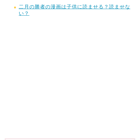
二月の勝者の漫画は子供に読ませる？読ませな
い？