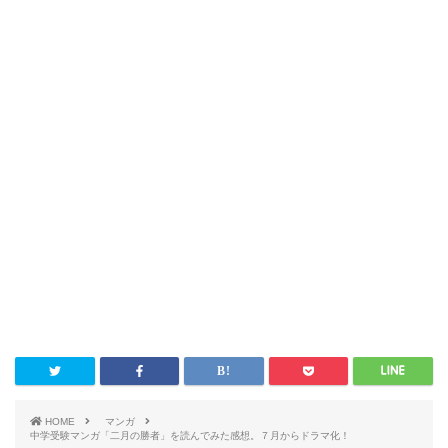
HOME
マンガ
中学受験マンガ「二月の勝者」を読んでみた感想。７月からドラマ化！