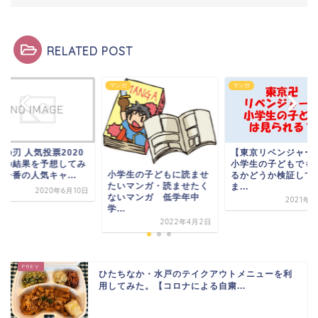
RELATED POST
ガ
マンガ
マンガ
の刃 人気投票2020
【東京リベンジャー
版の結果を予想してみ
小学生の子どもでも
小学生の子どもに読ませ
一番の人気キャ...
るかどうか検証して
たいマンガ・読ませたく
ま...
2020年6月10日
ないマンガ 低学年中
2021年7
学...
2022年4月2日
ひたちなか・水戸のテイクアウトメニューを利
用してみた。【コロナによる自粛...