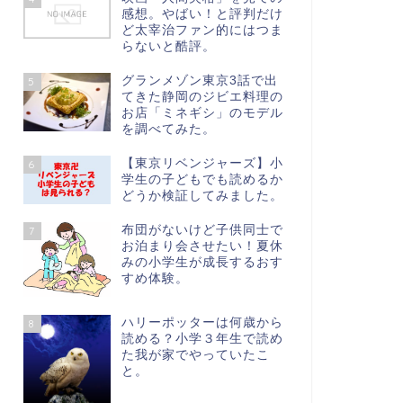
感想。やばい！と評判だけ
ど太宰治ファン的にはつま
らないと酷評。
グランメゾン東京3話で出
5
てきた静岡のジビエ料理の
お店「ミネギシ」のモデル
を調べてみた。
【東京リベンジャーズ】小
6
学生の子どもでも読めるか
どうか検証してみました。
布団がないけど子供同士で
7
お泊まり会させたい！夏休
みの小学生が成長するおす
すめ体験。
ハリーポッターは何歳から
8
読める？小学３年生で読め
た我が家でやっていたこ
と。