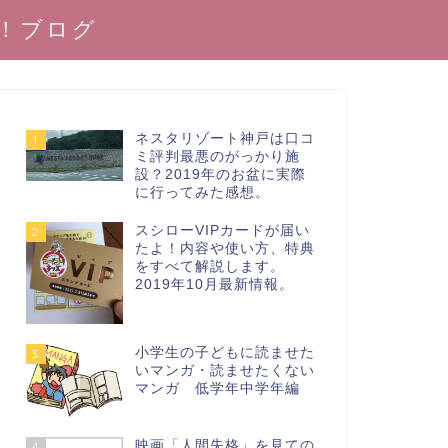
！ブログ
ネスタリゾート神戸は口コ
1
ミ評判最悪のがっかり施
設？2019年のお盆に実際
に行ってみた感想。
スシローVIPカードが届い
2
たよ！内容や使い方、特典
をすべて解説します。
2019年10月最新情報。
小学生の子どもに読ませた
3
いマンガ・読ませたくない
マンガ 低学年中学年編
映画「人間失格」を見ての
4