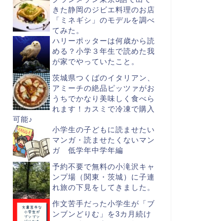
きた静岡のジビエ料理のお店
「ミネギシ」のモデルを調べ
てみた。
ハリーポッターは何歳から読
める？小学３年生で読めた我
が家でやっていたこと。
茨城県つくばのイタリアン、
アミーチの絶品ピッツァがお
うちでかなり美味しく食べら
れます！カスミで冷凍で購入
可能♪
小学生の子どもに読ませたい
マンガ・読ませたくないマン
ガ 低学年中学年編
予約不要で無料の小滝沢キャ
ンプ場（関東・茨城）に子連
れ旅の下見をしてきました。
作文苦手だった小学生が「ブ
ンブンどりむ」を3カ月続け