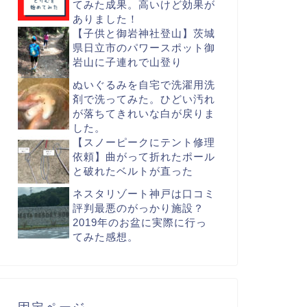
てみた成果。高いけど効果が
ありました！
【子供と御岩神社登山】茨城
県日立市のパワースポット御
岩山に子連れで山登り
ぬいぐるみを自宅で洗濯用洗
剤で洗ってみた。ひどい汚れ
が落ちてきれいな白が戻りま
した。
【スノーピークにテント修理
依頼】曲がって折れたポール
と破れたベルトが直った
ネスタリゾート神戸は口コミ
評判最悪のがっかり施設？
2019年のお盆に実際に行っ
てみた感想。
固定ページ