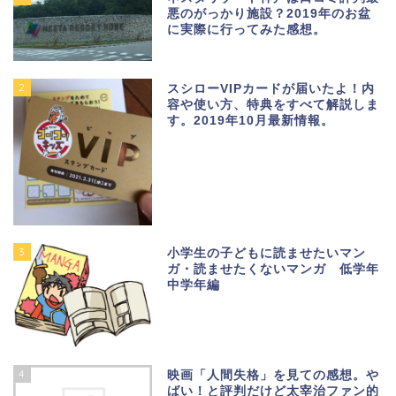
悪のがっかり施設？2019年のお盆
に実際に行ってみた感想。
2
スシローVIPカードが届いたよ！内
容や使い方、特典をすべて解説しま
す。2019年10月最新情報。
3
小学生の子どもに読ませたいマン
ガ・読ませたくないマンガ 低学年
中学年編
4
映画「人間失格」を見ての感想。や
ばい！と評判だけど太宰治ファン的