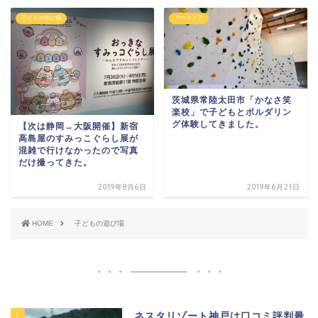
子どもの遊び場
アウトドア
茨城県常陸太田市「かなさ笑
楽校」で子どもとボルダリン
グ体験してきました。
【次は静岡→大阪開催】新宿
高島屋のすみっこぐらし展が
混雑で行けなかったので写真
だけ撮ってきた。
2019年8月6日
2019年6月21日
HOME
子どもの遊び場
1
ネスタリゾート神戸は口コミ評判最