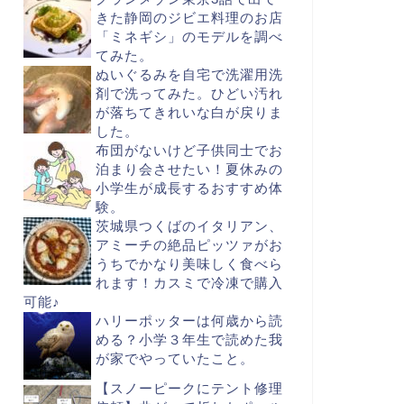
きた静岡のジビエ料理のお店
「ミネギシ」のモデルを調べ
てみた。
ぬいぐるみを自宅で洗濯用洗
剤で洗ってみた。ひどい汚れ
が落ちてきれいな白が戻りま
した。
布団がないけど子供同士でお
泊まり会させたい！夏休みの
小学生が成長するおすすめ体
験。
茨城県つくばのイタリアン、
アミーチの絶品ピッツァがお
うちでかなり美味しく食べら
れます！カスミで冷凍で購入
可能♪
ハリーポッターは何歳から読
める？小学３年生で読めた我
が家でやっていたこと。
【スノーピークにテント修理