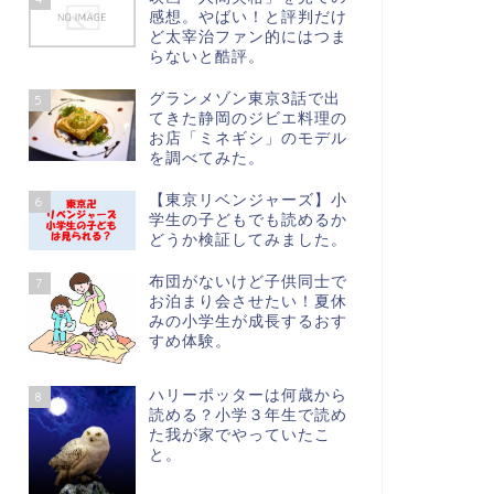
感想。やばい！と評判だけ
ど太宰治ファン的にはつま
らないと酷評。
グランメゾン東京3話で出
5
てきた静岡のジビエ料理の
お店「ミネギシ」のモデル
を調べてみた。
【東京リベンジャーズ】小
6
学生の子どもでも読めるか
どうか検証してみました。
布団がないけど子供同士で
7
お泊まり会させたい！夏休
みの小学生が成長するおす
すめ体験。
ハリーポッターは何歳から
8
読める？小学３年生で読め
た我が家でやっていたこ
と。