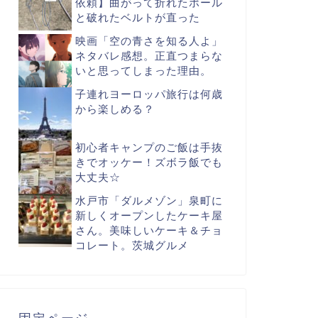
依頼】曲がって折れたポール
と破れたベルトが直った
映画「空の青さを知る人よ」
ネタバレ感想。正直つまらな
いと思ってしまった理由。
子連れヨーロッパ旅行は何歳
から楽しめる？
初心者キャンプのご飯は手抜
きでオッケー！ズボラ飯でも
大丈夫☆
水戸市「ダルメゾン」泉町に
新しくオープンしたケーキ屋
さん。美味しいケーキ＆チョ
コレート。茨城グルメ
固定ページ