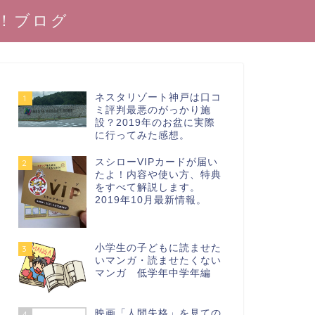
！ブログ
ネスタリゾート神戸は口コ
1
ミ評判最悪のがっかり施
設？2019年のお盆に実際
に行ってみた感想。
スシローVIPカードが届い
2
たよ！内容や使い方、特典
をすべて解説します。
2019年10月最新情報。
小学生の子どもに読ませた
3
いマンガ・読ませたくない
マンガ 低学年中学年編
映画「人間失格」を見ての
4