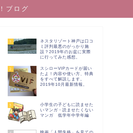
！ブログ
ネスタリゾート神戸は口コ
1
ミ評判最悪のがっかり施
設？2019年のお盆に実際
に行ってみた感想。
スシローVIPカードが届い
2
たよ！内容や使い方、特典
をすべて解説します。
2019年10月最新情報。
小学生の子どもに読ませた
3
いマンガ・読ませたくない
マンガ 低学年中学年編
映画「人間失格」を見ての
4