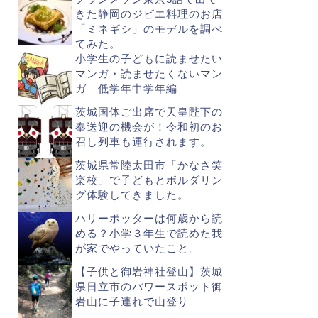
きた静岡のジビエ料理のお店
「ミネギシ」のモデルを調べ
てみた。
小学生の子どもに読ませたい
マンガ・読ませたくないマン
ガ 低学年中学年編
茨城国体ご出席で天皇陛下の
奉送迎の機会が！令和初のお
召し列車も運行されます。
茨城県常陸太田市「かなさ笑
楽校」で子どもとボルダリン
グ体験してきました。
ハリーポッターは何歳から読
める？小学３年生で読めた我
が家でやっていたこと。
【子供と御岩神社登山】茨城
県日立市のパワースポット御
岩山に子連れで山登り