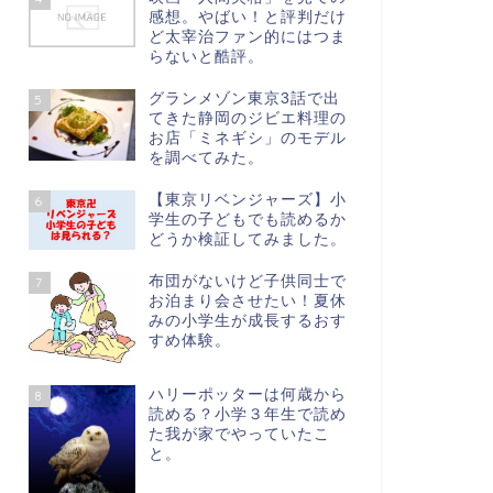
感想。やばい！と評判だけ
ど太宰治ファン的にはつま
らないと酷評。
グランメゾン東京3話で出
5
てきた静岡のジビエ料理の
お店「ミネギシ」のモデル
を調べてみた。
【東京リベンジャーズ】小
6
学生の子どもでも読めるか
どうか検証してみました。
布団がないけど子供同士で
7
お泊まり会させたい！夏休
みの小学生が成長するおす
すめ体験。
ハリーポッターは何歳から
8
読める？小学３年生で読め
た我が家でやっていたこ
と。