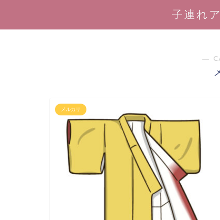
子連れ
― C
メルカリ