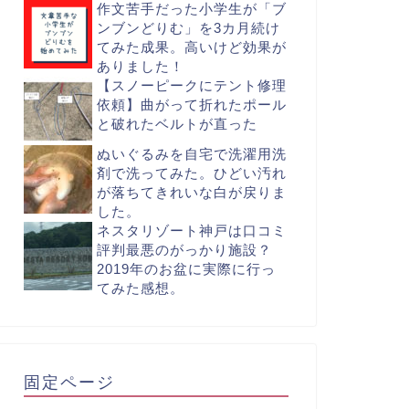
作文苦手だった小学生が「ブ
ンブンどりむ」を3カ月続け
てみた成果。高いけど効果が
ありました！
【スノーピークにテント修理
依頼】曲がって折れたポール
と破れたベルトが直った
ぬいぐるみを自宅で洗濯用洗
剤で洗ってみた。ひどい汚れ
が落ちてきれいな白が戻りま
した。
ネスタリゾート神戸は口コミ
評判最悪のがっかり施設？
2019年のお盆に実際に行っ
てみた感想。
固定ページ