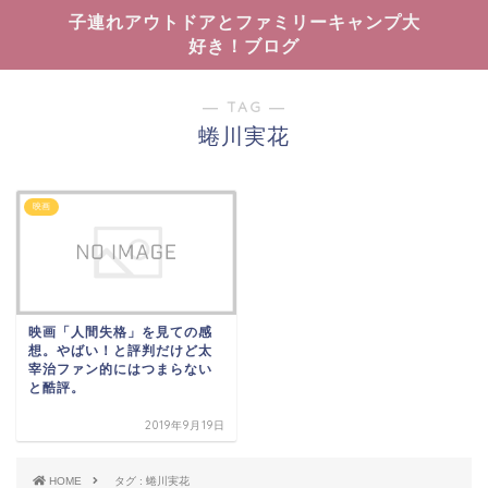
子連れアウトドアとファミリーキャンプ大
好き！ブログ
― TAG ―
蜷川実花
映画
映画「人間失格」を見ての感
想。やばい！と評判だけど太
宰治ファン的にはつまらない
と酷評。
2019年9月19日
HOME
タグ : 蜷川実花