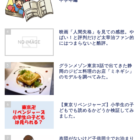
中学年編
4
映画「人間失格」を見ての感想。や
ばい！と評判だけど太宰治ファン的
にはつまらないと酷評。
5
グランメゾン東京3話で出てきた静
岡のジビエ料理のお店「ミネギシ」
のモデルを調べてみた。
6
【東京リベンジャーズ】小学生の子
どもでも読めるかどうか検証してみ
ました。
7
布団がないけど子供同士でお泊まり