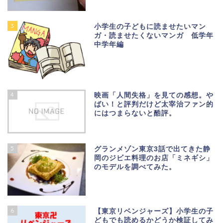
3
小学生の子どもに読ませたいマン
ガ・読ませたくないマンガ 低学年
中学年編
4
映画「人間失格」を見ての感想。や
ばい！と評判だけど太宰治ファン的
にはつまらないと酷評。
5
グランメゾン東京3話で出てきた静
岡のジビエ料理のお店「ミネギシ」
のモデルを調べてみた。
6
【東京リベンジャーズ】小学生の子
どもでも読めるかどうか検証してみ