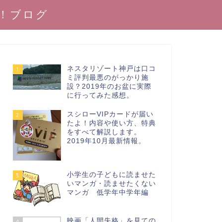
！ブログ
ネスタリゾート神戸は口コ
1
ミ評判最悪のがっかり施
設？2019年のお盆に実際
に行ってみた感想。
スシローVIPカードが届い
2
たよ！内容や使い方、特典
をすべて解説します。
2019年10月最新情報。
小学生の子どもに読ませた
3
いマンガ・読ませたくない
マンガ 低学年中学年編
映画「人間失格」を見ての
4