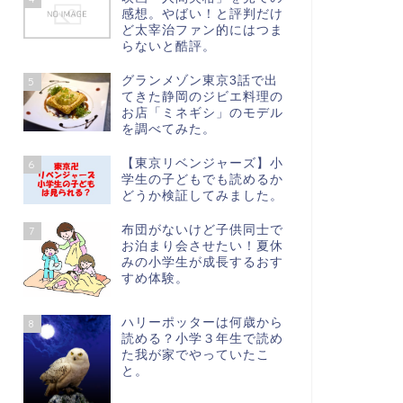
感想。やばい！と評判だけ
ど太宰治ファン的にはつま
らないと酷評。
グランメゾン東京3話で出
5
てきた静岡のジビエ料理の
お店「ミネギシ」のモデル
を調べてみた。
【東京リベンジャーズ】小
6
学生の子どもでも読めるか
どうか検証してみました。
布団がないけど子供同士で
7
お泊まり会させたい！夏休
みの小学生が成長するおす
すめ体験。
ハリーポッターは何歳から
8
読める？小学３年生で読め
た我が家でやっていたこ
と。