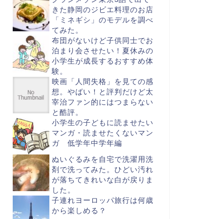
きた静岡のジビエ料理のお店
「ミネギシ」のモデルを調べ
てみた。
布団がないけど子供同士でお
泊まり会させたい！夏休みの
小学生が成長するおすすめ体
験。
映画「人間失格」を見ての感
想。やばい！と評判だけど太
宰治ファン的にはつまらない
と酷評。
小学生の子どもに読ませたい
マンガ・読ませたくないマン
ガ 低学年中学年編
ぬいぐるみを自宅で洗濯用洗
剤で洗ってみた。ひどい汚れ
が落ちてきれいな白が戻りま
した。
子連れヨーロッパ旅行は何歳
から楽しめる？